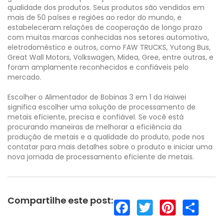
qualidade dos produtos. Seus produtos são vendidos em
mais de 50 países e regiões ao redor do mundo, e
estabeleceram relações de cooperação de longo prazo
com muitas marcas conhecidas nos setores automotivo,
eletrodoméstico e outros, como FAW TRUCKS, Yutong Bus,
Great Wall Motors, Volkswagen, Midea, Gree, entre outras, e
foram amplamente reconhecidos e confiáveis pelo
mercado.
Escolher o Alimentador de Bobinas 3 em 1 da Haiwei
significa escolher uma solução de processamento de
metais eficiente, precisa e confiável. Se você está
procurando maneiras de melhorar a eficiência da
produção de metais e a qualidade do produto, pode nos
contatar para mais detalhes sobre o produto e iniciar uma
nova jornada de processamento eficiente de metais.
Compartilhe este post:
F
T
P
S
a
w
i
h
c
i
n
a