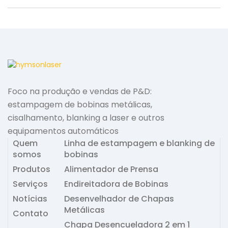
e
t
t
r
b
t
e
e
o
e
r
o
r
e
k
s
t
Foco na produção e vendas de P&D:
estampagem de bobinas metálicas,
cisalhamento, blanking a laser e outros
equipamentos automáticos
Quem
Linha de estampagem e blanking de
somos
bobinas
Produtos
Alimentador de Prensa
Serviços
Endireitadora de Bobinas
Notícias
Desenvelhador de Chapas
Metálicas
Contato
Chapa Desencueladora 2 em 1