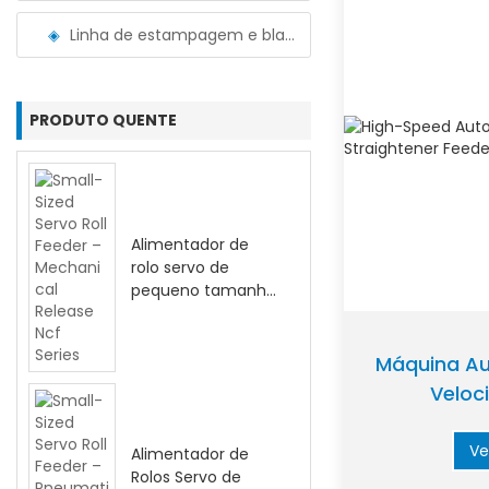
Linha de estampagem e blanking de bobinas
PRODUTO QUENTE
Alimentador de
rolo servo de
pequeno tamanho
– Série NCF de
liberação
mecânica
Máquina Au
Veloc
Desenrola
Ali
Ve
Alimentador de
Rolos Servo de