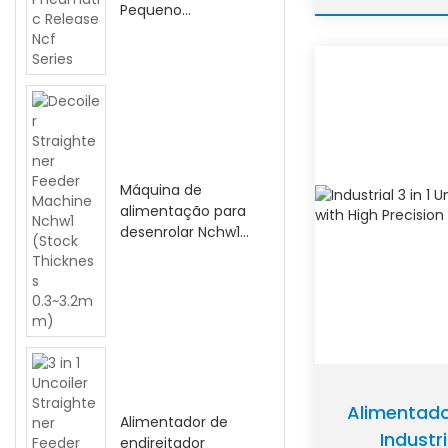
Pequeno
Tamanho – Série
NCF de Liberação
Pneumática
Máquina de
alimentação para
desenrolar Nchw1
(espessura de
estoque:
0,3~3,2mm)
Alimentado
Alimentador de
Industr
endireitador