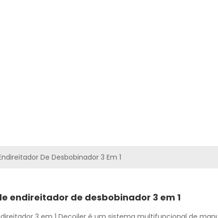
UTOS
VÍDEOS
SOLUÇÕES
NOTÍCIAS
ENTRE EM CONTATO
Endireitador De Desbobinador 3 Em 1
e endireitador de desbobinador 3 em 1
ireitador 3 em 1 Decoiler é um sistema multifuncional de manu