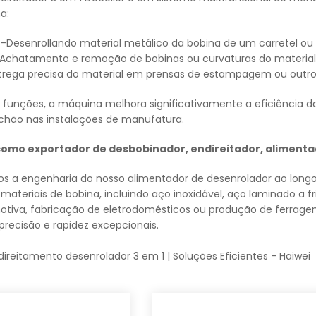
a:
–
Desenrollando material metálico da bobina de um carretel ou 
Achatamento e remoção de bobinas ou curvaturas do material
trega precisa do material em prensas de estampagem ou out
 funções, a máquina melhora significativamente a eficiência 
 chão nas instalações de manufatura.
como exportador de desbobinador, endireitador, aliment
mos a engenharia do nosso alimentador de desenrolador ao long
materiais de bobina, incluindo aço inoxidável, aço laminado a fri
motiva, fabricação de eletrodomésticos ou produção de ferrag
recisão e rapidez excepcionais.
ireitamento desenrolador 3 em 1 | Soluções Eficientes - Haiwei