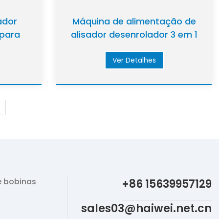
ador
Máquina de alimentação de
 para
alisador desenrolador 3 em 1
nado a
de alta velocidade para
el
linhas de produção
Ver Detalhes
automatizadas
e bobinas
+86 15639957129
sales03@haiwei.net.cn