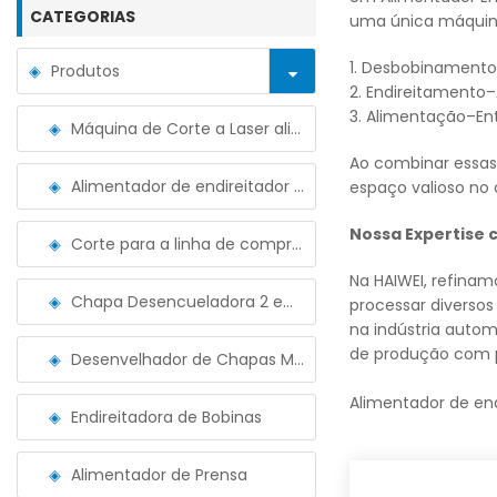
CATEGORIAS
uma única máquin
1. Desbobinamento
Produtos
2. Endireitamento
–
3. Alimentação
–
En
Máquina de Corte a Laser alimentada por bobina
Ao combinar essas
Alimentador de endireitador de desbobinador 3 em 1
espaço valioso no
Nossa Expertise 
Corte para a linha de comprimento
Na HAIWEI, refina
Chapa Desencueladora 2 em 1
processar diversos 
na indústria auto
de produção com p
Desenvelhador de Chapas Metálicas
Alimentador de end
Endireitadora de Bobinas
Alimentador de Prensa