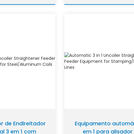
r de Endireitador
Equipamento automát
ial 3 em 1 com
em 1 para alisador