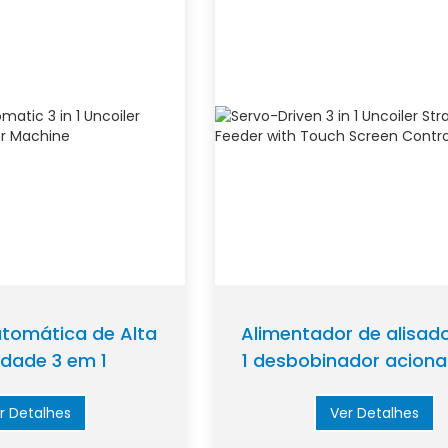
tomática de Alta
Alimentador de alisad
idade 3 em 1
1 desbobinador aciona
dor Endireitador
servo com controle po
mentadora
sensível ao toqu
r Detalhes
Ver Detalhes